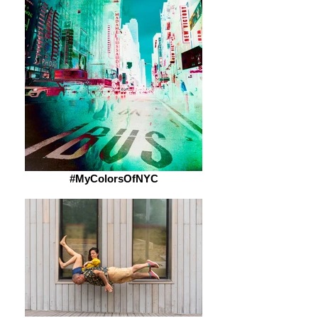
#MyColorsOfNYC